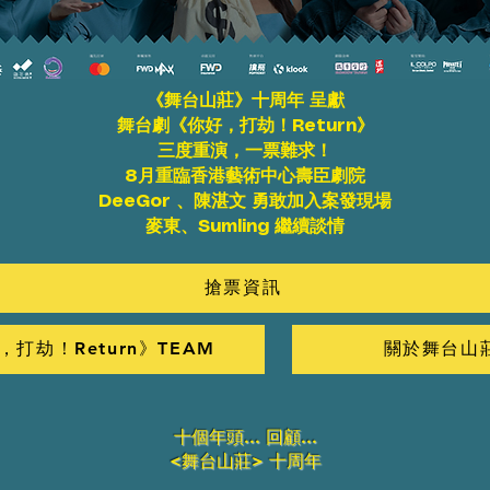
《舞台山莊》十周年 呈獻
舞台劇《你好，打劫！Return》
三度重演，一票難求！
8月重臨香港藝術中心壽臣劇院
DeeGor 、陳湛文 勇敢加入案發現場
麥東、Sumling 繼續談情
搶票資訊
，打劫！Return》TEAM
關於舞台山
十個年頭... 回顧...
<舞台山莊> 十周年