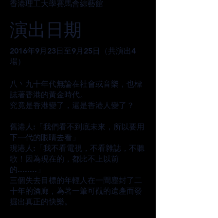
香港理工大學賽馬會綜藝館
演出日期
2016年9月23日至9月25日（共演出4
場）
八丶九十年代無論在社會或音樂，也標
誌著香港的黃金時代。
究竟是香港變了，還是香港人變了？
舊港人:「我們看不到底未來，所以要用
下一代的眼睛去看」
現港人:「我不看電視，不看雜誌，不聽
歌！因為現在的，都比不上以前
的........」
三個失去目標的年輕人在一間塵封了二
十年的酒廊，為著一筆可觀的遺產而發
掘出真正的快樂。