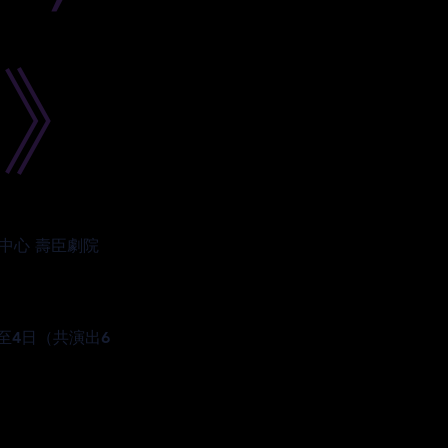
》
中心 壽臣劇院
日至4日（共演出6