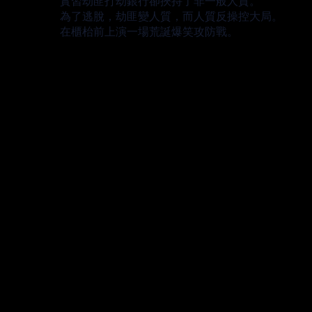
實習劫匪打劫銀行卻挾持了非一般人質。
為了逃脫，劫匪變人質，而人質反操控大局。
在櫃枱前上演一場荒誕爆笑攻防戰。